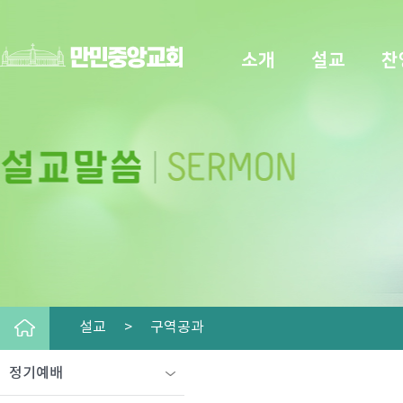
소개
설교
찬
설교 >
구역공과
정기예배