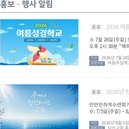
홍보 · 행사 알림
2026 
종료
※ 7월 26일(주일)
오후 1시 30분 "해피
2026년 7월 
기간
아동주일학
관련기관
2026년
종료
만만민하계수련회가 8
수: 7/5일(주일) ~
2026년 8월 
기간
남선교회 
관련기관