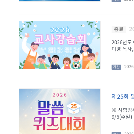
2
종료
2026년도
미영 목사,
202
기간
제25회
※ 시험범위:
9/6(주일)