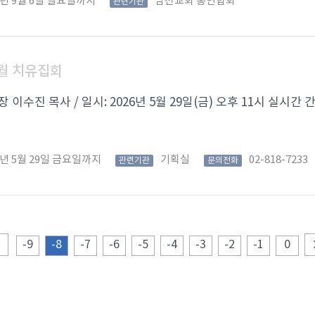
6년 9월 6일 일요일까지
남선교회 총연합회
관련기관
월 치유집회
 이수진 목사 / 일시: 2026년 5월 29일(금) 오후 11시 실시간 간증접수
6년 5월 29일 금요일까지
기획실
02-818-7233
관련기관
문의전화
-9
-8
-7
-6
-5
-4
-3
-2
-1
0