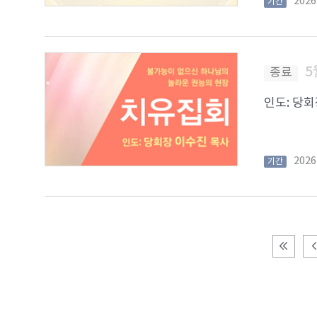
202
기간
5
종료
인도: 당회장
202
기간