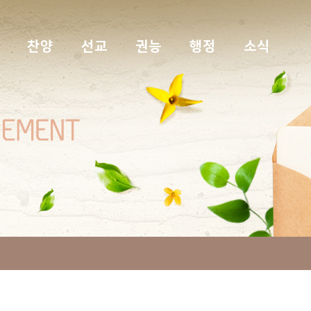
찬양
선교
권능
행정
소식