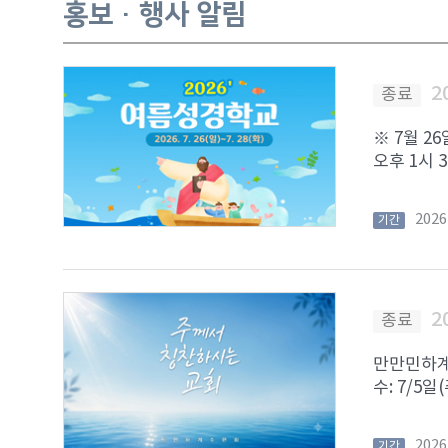
홍보 · 행사 알림
2
종료
※ 7월 2
오후 1시 3
202
기간
2
종료
만만민하계수
수: 7/5일
202
기간