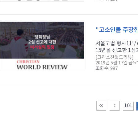
"고소인들 주장한
서울고법 형사11부
15년을 선고한 1심
[크리스챤월드리뷰]
2019년 5월 17일 금
조회수: 997
101