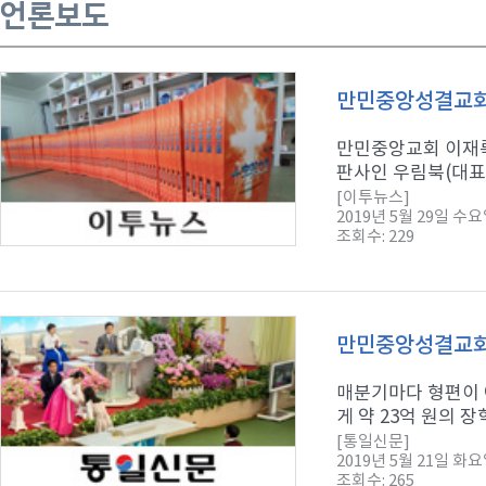
언론보도
만민중앙성결교회 
만민중앙교회 이재록
판사인 우림북(대표 
[이투뉴스]
2019년 5월 29일 수
조회수: 229
만민중앙성결교회 
매분기마다 형편이 
게 약 23억 원의 
[통일신문]
2019년 5월 21일 화
조회수: 265