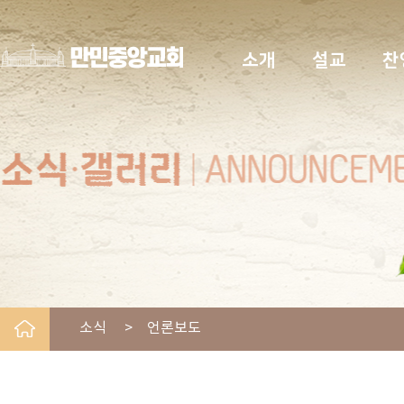
소개
설교
찬
소식 > 언론보도