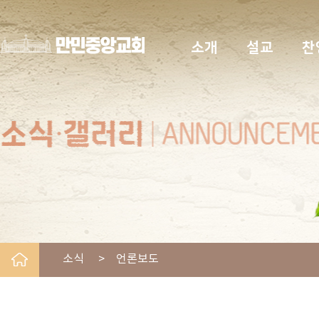
소개
설교
찬
소식 > 언론보도