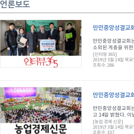
언론보도
만민중앙성결교회,
만민중앙성결교회는 
소외된 계층을 위한 
[인텨뷰 365]
2019년 3월 14일 목
조회수: 286
만민중앙성결교회,
만민중앙성결교회는 
고 14일 밝혔다. 
[농업 경제 신문]
2019년 3월 14일 목
조회수: 337