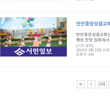
만민중앙성결교회,
만민중앙성결교회는 찬
행된 찬양 집회에서는
[시민 일보]
2019년 3월 13일 수
조회수: 343
101