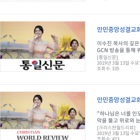
만민중앙성결교회에
이수진 목사의 깊은
GCN 방송을 통해 
[통일신문]
2019년 3월 13일 수
조회수: 335
만민중앙성결교회 
"하나님은 너를 인도
막을 뚫고 위로와 눈
[크리스챤월드리뷰]
2019년 3월 13일 수
조회수: 423