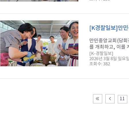
[K경찰일보]만민
만민중앙교회(당회장 
를 개최하고, 이를 
[K-경찰일보]
2026년 3월 8일 일요
조회수: 382
11