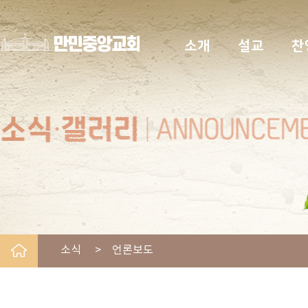
소개
설교
찬
소식 > 언론보도