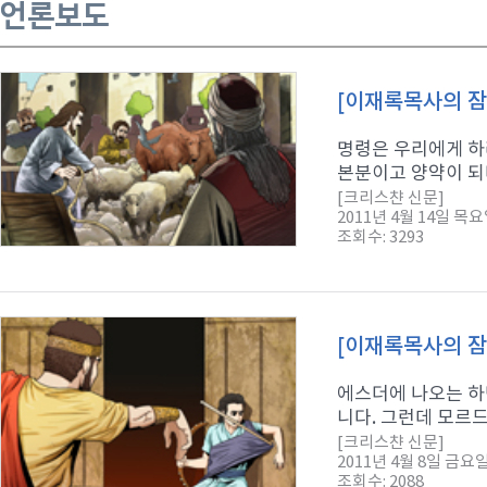
언론보도
[이재록목사의 잠
명령은 우리에게 하
본분이고 양약이 되며
[크리스챤 신문]
2011년 4월 14일 목
조회수: 3293
[이재록목사의 잠언
에스더에 나오는 하
니다. 그런데 모르드
[크리스챤 신문]
2011년 4월 8일 금요
조회수: 2088