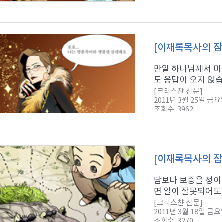
[이재록목사의 잠언
만일 하나님께서 미
도 응답이 오지 않습
[크리스챤 신문]
2011년 3월 25일 금
조회수: 3962
[이재록목사의 잠언
담보나 보증을 정이
면 일이 잘못되어도 
[크리스챤 신문]
2011년 3월 18일 금
조회수: 3270