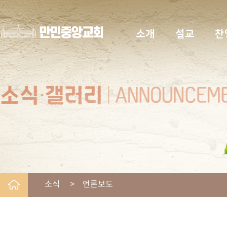
소개
설교
찬
소식 > 언론보도