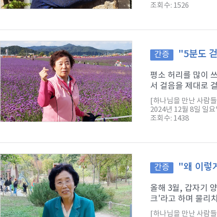
조회수: 1526
"5분도 
간증
평소 허리를 많이 
서 걸음을 제대로 걸
[하나님을 만난 사람들 
2024년 12월 8일 일
조회수: 1438
"왜 이렇
간증
올해 3월, 갑자기
크'라고 하며 물리치
[하나님을 만난 사람들 