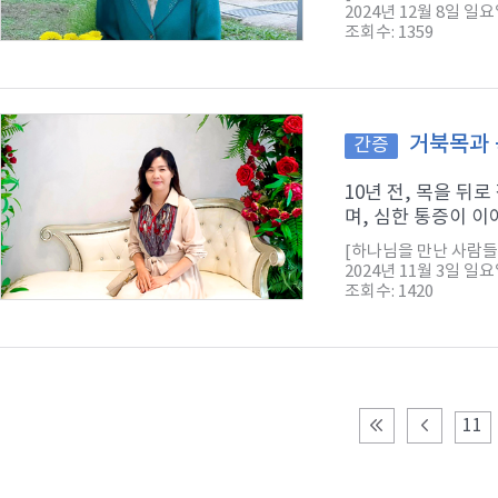
2024년 12월 8일 일
조회수: 1359
거북목과 
간증
10년 전, 목을 뒤
며, 심한 통증이 이
[하나님을 만난 사람들 
2024년 11월 3일 일
조회수: 1420
11