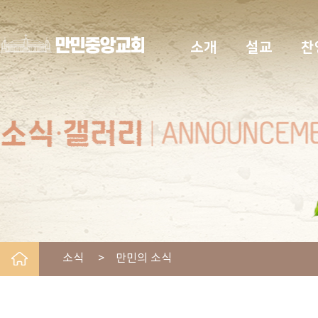
소개
설교
찬
소식 > 만민의 소식