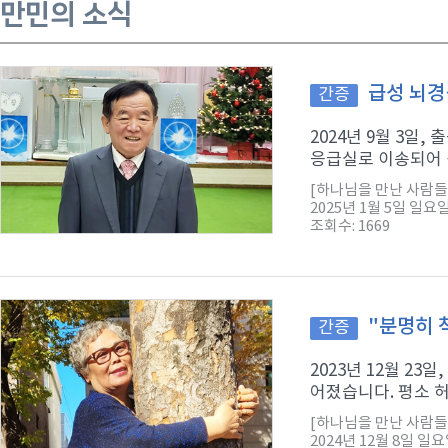
만민의 소식
급성 뇌경
간증
2024년 9월 3일
응급실로 이송되어 검
[하나님을 만난 사람들
2025년 1월 5일 일요
조회수: 1669
"분명히 
간증
2023년 12월 2
어졌습니다. 평소 허
[하나님을 만난 사람들 
2024년 12월 8일 일