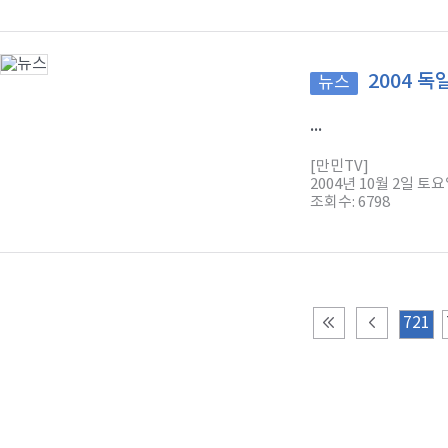
2004 
뉴스
...
[만민TV]
2004년 10월 2일 토
조회수: 6798
721