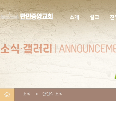
소개
설교
찬
소식 > 만민의 소식