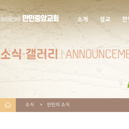
소개
설교
찬
소식 > 만민의 소식