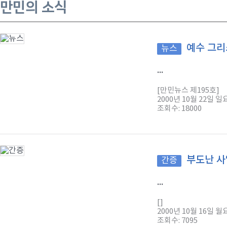
만민의 소식
예수 그리
뉴스
...
[만민뉴스 제195호]
2000년 10월 22일 
조회수: 18000
부도난 사
간증
...
[]
2000년 10월 16일 
조회수: 7095