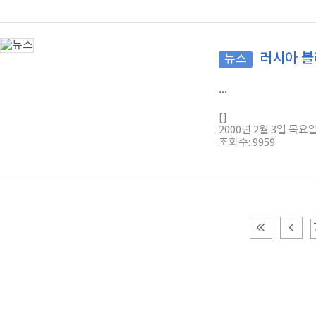
러시아 블
뉴스
...
[]
2000년 2월 3일 목요
조회수: 9959