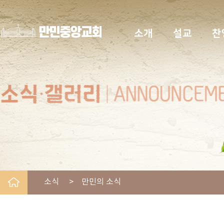
소개
설교
찬
소식 > 만민의 소식