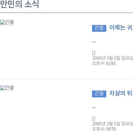
만민의 소식
이제는 귀
간증
...
[]
2000년 3월 5일 일요
조회수: 8195
자살의 위
간증
...
[]
2000년 3월 5일 일요
조회수: 9878