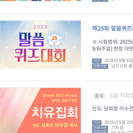
제25회 말씀퀴
※ 시험범위: 2025년
9/6(주일) 현장 대면
2026년 9월 
기간
남선교회 
관련기관
5월 치유
종료
인도: 당회장 이수진 목
2026년 5월 
기간
기획실
관련기관