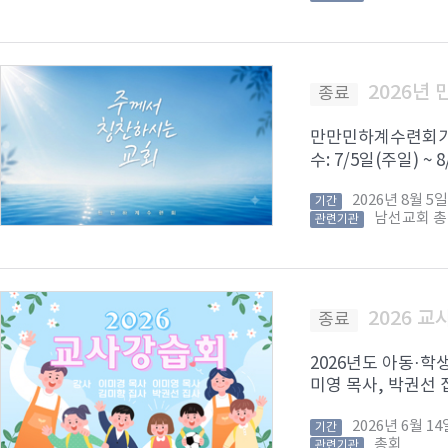
2026년
종료
만만민하계수련회가 8
수: 7/5일(주일) ~
2026년 8월 
기간
남선교회 
관련기관
2026 
종료
2026년도 아동·학
미영 목사, 박권선 집
2026년 6월 
기간
총회
관련기관