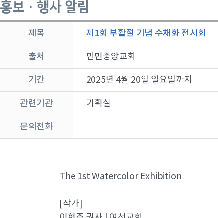
홍보 · 행사 알림
제목
제1회 부활절 기념 수채화 전시회
출처
만민중앙교회
기간
2025년 4월 20일 일요일까지
관련기관
기획실
문의전화
The 1st Watercolor Exhibition
[작가]
이현주 권사 | 여선교회