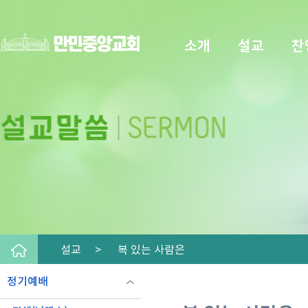
소개
설교
찬
설교 >
복 있는 사람은
정기예배