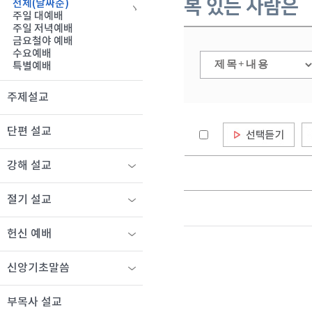
복 있는 사람은
전체(날짜순)
주일 대예배
주일 저녁예배
금요철야 예배
수요예배
특별예배
주제설교
단편 설교
강해 설교
절기 설교
헌신 예배
신앙기초말씀
부목사 설교