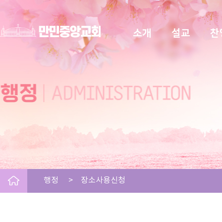
소개
설교
찬
행정 > 장소사용신청