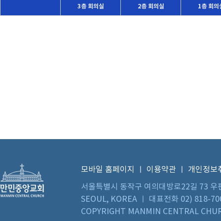
3층 회의실
2층 회의실
1층 회의
모바일 홈페이지
ㅣ
이용약관
ㅣ
개인정보
서울특별시 동작구 여의대방로22길 73 우편번호 0
SEOUL, KOREA ㅣ 대표전화 02) 818-70
COPYRIGHT MANMIN CENTRAL CHUR