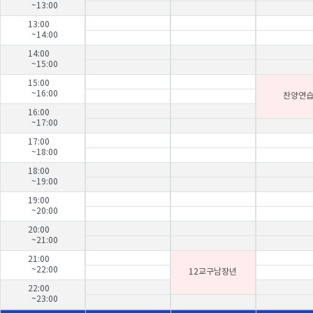
~13:00
13:00
~14:00
14:00
~15:00
15:00
~16:00
찬양연
16:00
~17:00
17:00
~18:00
18:00
~19:00
19:00
~20:00
20:00
~21:00
21:00
~22:00
12교구남장년
22:00
~23:00