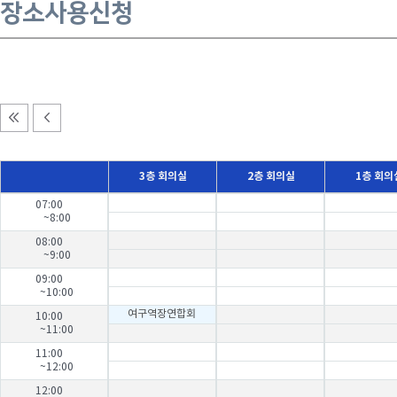
장소사용신청
3층 회의실
2층 회의실
1층 회의
07:00
~8:00
08:00
~9:00
09:00
~10:00
여구역장연합회
10:00
~11:00
11:00
~12:00
12:00