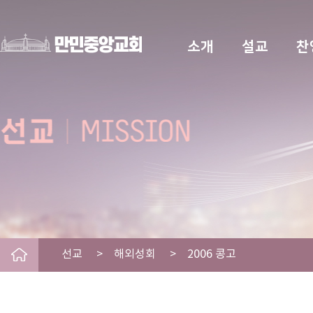
소개
설교
찬
선교 > 해외성회 > 2006 콩고