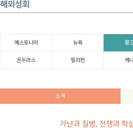
해외성회
콩
에스토니아
뉴욕
온두라스
필리핀
케
소개
가난과 질병, 전쟁과 학