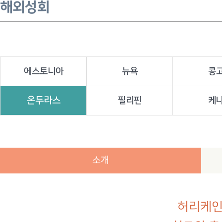
해외성회
에스토니아
뉴욕
콩
온두라스
필리핀
케
소개
허리케인