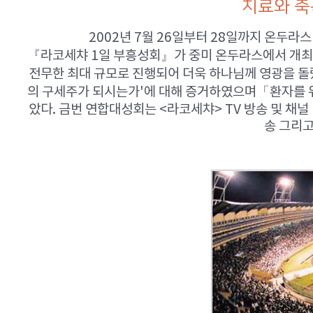
치료와 축
2002년 7월 26일부터 28일까지 온두라
『라코세챠 1일 부흥성회』가 중미 온두라스에서 개최되
전무한 최대 규모로 진행되어 더욱 하나님께 영광을 돌
의 구세주가 되시는가'에 대해 증거하였으며「환자를 위한
았다. 금번 연합대성회는 <라코세챠> TV 방송 및 채널 1
송 그리고